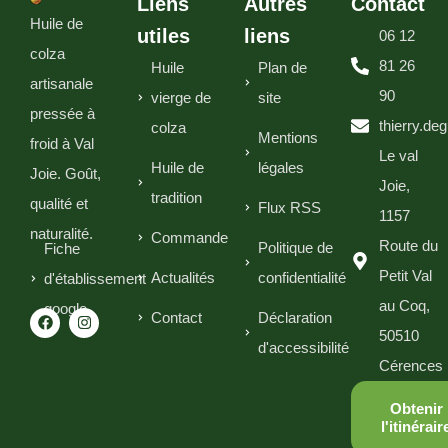
Liens
Autres
Contact
Huile de
utiles
liens
06 12
colza
81 26
Huile
Plan de
artisanale
90
vierge de
site
pressée à
thierry.de
colza
Mentions
froid à Val
Le val
Huile de
légales
Joie. Goût,
Joie,
tradition
qualité et
Flux RSS
1157
naturalité.
Commande
Route du
Politique de
Fiche
Petit Val
Actualités
confidentialité
d'établissement
au Coq,
google
Contact
Déclaration
50510
d'accessibilité
Cérences
Obtenir
l'itinérair