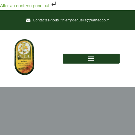
Aller au contenu principal
Contactez-nous :
thierry.deguelle@wanadoo.fr
Huile vierge de colza du Valjoie
Une Huile de Tradition