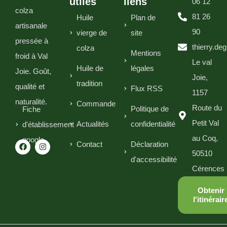
utiles
liens
06 12
colza
81 26
Huile
Plan de
artisanale
90
vierge de
site
pressée à
thierry.de
colza
Mentions
froid à Val
Le val
Huile de
légales
Joie. Goût,
Joie,
tradition
qualité et
Flux RSS
1157
naturalité.
Commande
Route du
Politique de
Fiche
Petit Val
Actualités
confidentialité
d'établissement
au Coq,
google
Contact
Déclaration
50510
d'accessibilité
Cérences
Obtenir
l'itinérair