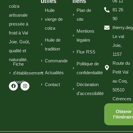
utiles
liens
06 12
colza
81 26
Huile
Plan de
artisanale
90
vierge de
site
pressée à
thierry.de
colza
Mentions
froid à Val
Le val
Huile de
légales
Joie. Goût,
Joie,
tradition
qualité et
Flux RSS
1157
naturalité.
Commande
Route du
Politique de
Fiche
Petit Val
Actualités
confidentialité
d'établissement
au Coq,
google
Contact
Déclaration
50510
d'accessibilité
Cérences
Obtenir
l'itinérair