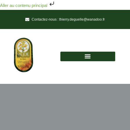
Aller au contenu principal
Contactez-nous :
thierry.deguelle@wanadoo.fr
Huile vierge de colza du Valjoie
Une Huile de Tradition