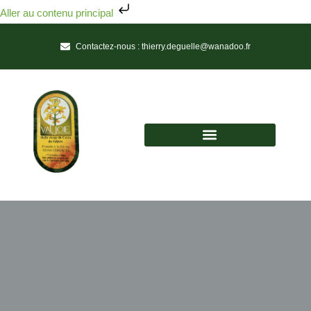
Aller au contenu principal
Contactez-nous :
thierry.deguelle@wanadoo.fr
Huile vierge de colza du Valjoie
Une Huile de Tradition