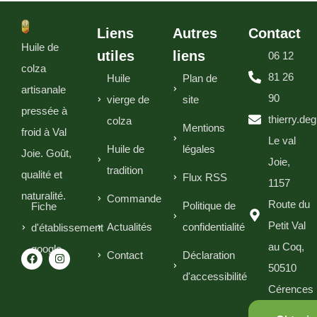
Liens
Autres
Contact
Huile de
utiles
liens
06 12
colza
81 26
Huile
Plan de
artisanale
90
vierge de
site
pressée à
thierry.de
colza
Mentions
froid à Val
Le val
Huile de
légales
Joie. Goût,
Joie,
tradition
qualité et
Flux RSS
1157
naturalité.
Commande
Route du
Politique de
Fiche
Petit Val
Actualités
confidentialité
d'établissement
au Coq,
google
Contact
Déclaration
50510
d'accessibilité
Cérences