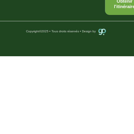
Obtenir
l'itinérair
Copyright
©
2025 • Tous droits réservés • Design by