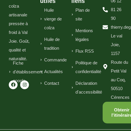
utiles
liens
06 12
colza
81 26
Huile
Plan de
artisanale
90
vierge de
site
pressée à
thierry.de
colza
Mentions
froid à Val
Le val
Huile de
légales
Joie. Goût,
Joie,
tradition
qualité et
Flux RSS
1157
naturalité.
Commande
Route du
Politique de
Fiche
Petit Val
Actualités
confidentialité
d'établissement
au Coq,
google
Contact
Déclaration
50510
d'accessibilité
Cérences
Obtenir
l'itinérair