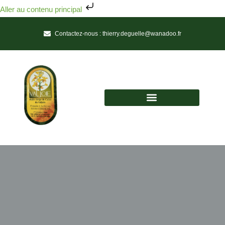
Aller au contenu principal
Contactez-nous :
thierry.deguelle@wanadoo.fr
Huile vierge de colza du Valjoie
Une Huile de Tradition