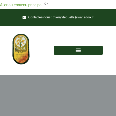
Aller au contenu principal
Contactez-nous :
thierry.deguelle@wanadoo.fr
Huile vierge de colza du Valjoie
Une Huile de Tradition