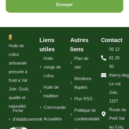
Envoyer
Liens
Autres
Contact
Huile de
utiles
liens
06 12
colza
81 26
Huile
Plan de
artisanale
90
vierge de
site
pressée à
thierry.de
colza
Mentions
froid à Val
Le val
Huile de
légales
Joie. Goût,
Joie,
tradition
qualité et
Flux RSS
1157
naturalité.
Commande
Route du
Politique de
Fiche
Petit Val
Actualités
confidentialité
d'établissement
au Coq,
google