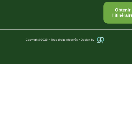
Obtenir
l'itinérair
Copyright
©
2025 • Tous droits réservés • Design by