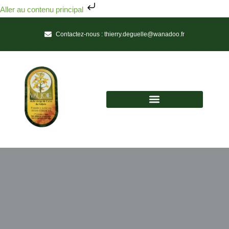
Aller au contenu principal
Contactez-nous :
thierry.deguelle@wanadoo.fr
Huile vierge de colza du Valjoie
Une Huile de Tradition