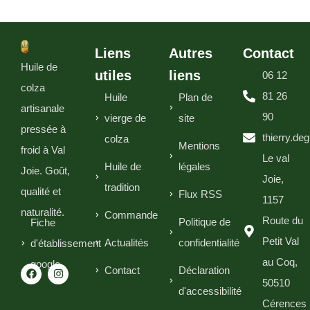
Liens
Autres
Contact
Huile de
utiles
liens
06 12
colza
81 26
Huile
Plan de
artisanale
90
vierge de
site
pressée à
thierry.de
colza
Mentions
froid à Val
Le val
Huile de
légales
Joie. Goût,
Joie,
tradition
qualité et
Flux RSS
1157
naturalité.
Commande
Route du
Politique de
Fiche
Petit Val
Actualités
confidentialité
d'établissement
au Coq,
google
Contact
Déclaration
50510
d'accessibilité
Cérences