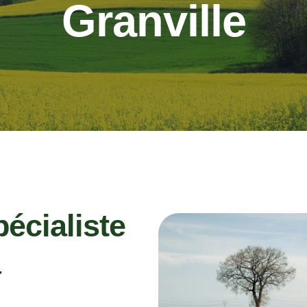
Granville
pécialiste
à