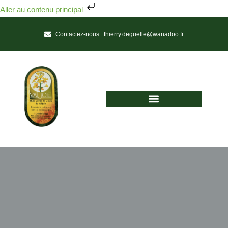
Aller au contenu principal
Contactez-nous :
thierry.deguelle@wanadoo.fr
Huile vierge de colza du Valjoie
Une Huile de Tradition