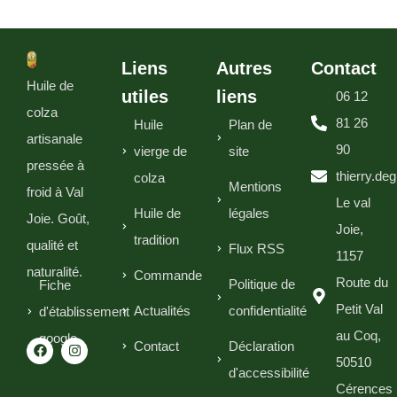
Liens
Autres
Contact
Huile de
utiles
liens
06 12
colza
81 26
Huile
Plan de
artisanale
90
vierge de
site
pressée à
thierry.de
colza
Mentions
froid à Val
Le val
Huile de
légales
Joie. Goût,
Joie,
tradition
qualité et
Flux RSS
1157
naturalité.
Commande
Route du
Politique de
Fiche
Petit Val
Actualités
confidentialité
d'établissement
au Coq,
google
Contact
Déclaration
50510
d'accessibilité
Cérences