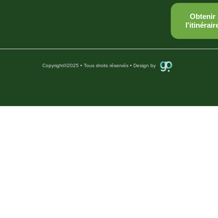
Obtenir
l'itinérair
Copyright
©
2025 • Tous droits réservés • Design by